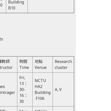
Building
20
B10
ts
課教師
時間
地點
Research
tructor
Time
Venue
cluster
Fri,
NCTU
13：
mes
HA2
30-
A, V
intrager
Building
16：
F106
30