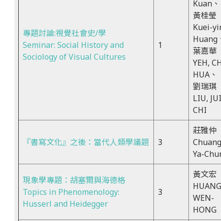
Kuan、
黃桂瑩
Kuei-yi
專題討論:視覺社會史/學
Huang
Seminar: Social History and
1
葉嘉華
Sociology of Visual Cultures
YEH, C
HUA、
劉瑞琪
LIU, JUI
CHI
莊雅仲
『書寫文化』之後：當代人類學議題
3
Chuan
Ya-Chu
黃文宏
現象學專題：胡塞爾與海德格
HUANG
Topics in Phenomenology:
3
WEN-
Husserl and Heidegger
HONG