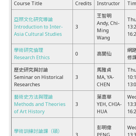
Course Title
Credits
Instructor
Ti
王智明
亞際文化研究導論
Thu
Andy, Chi-
Introduction to Inter-
3
13:
Ming
Asia Cultural Studies
16:
Wang
學術研究倫理
網
0
高閬仙
Research Ethics
修
歷史研究與討論
馬雅貞
Th
Seminar on Historical
3
MA, YA-
10:
Researches
CHEN
13:
藝術史方法與理論
葉嘉華
We
Methods and Theories
3
YEH, CHIA-
13:
of Art History
HUA
16:
彭明偉
We
學術訓練討論課（碩）
3
PENG,
13: