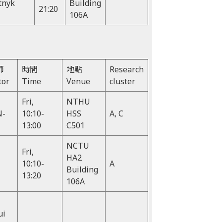
tnyk
Building
21:20
106A
師
時間
地點
Research
tor
Time
Venue
cluster
Fri,
NTHU
N-
10:10-
HSS
A, C
13:00
C501
NCTU
Fri,
HA2
10:10-
A
Building
13:20
106A
ui