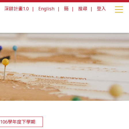
|
深耕計畫1.0
|
English
|
簡
|
搜尋
|
登入
106學年度下學期