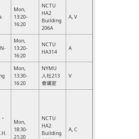
NCTU
Mon,
HA2
a
13:20-
A, V
Building
16:20
206A
Mon,
NCTU
EN-
13:20-
A
HA314
16:20
Mon,
NYMU
ng
13:30-
人社213
V
16:20
會議室
G、
NCTU
Mon,
HA2
18:30-
A, C
.H.
Building
21:20