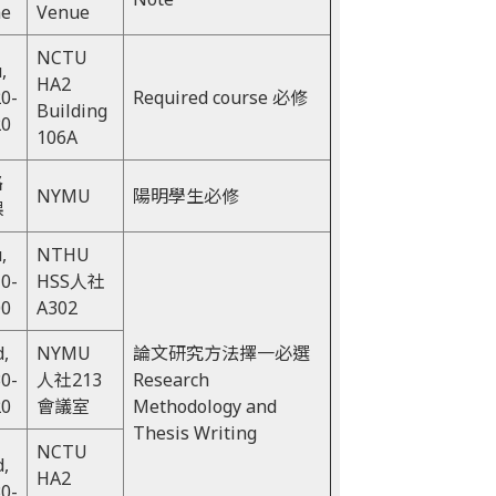
me
Venue
NCTU
,
HA2
20-
Required course 必修
Building
20
106A
路
NYMU
陽明學生必修
課
u,
NTHU
10-
HSS人社
00
A302
d,
NYMU
論文研究方法擇一必選
30-
人社213
Research
20
會議室
Methodology and
Thesis Writing
NCTU
d,
HA2
30-