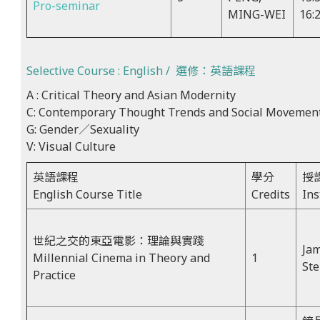
Pro-seminar
MING-WEI
16:
Selective Course : English / 選修：英語課程
A : Critical Theory and Asian Modernity
C: Contemporary Thought Trends and Social Movemen
G: Gender／Sexuality
V: Visual Culture
英語課程
學分
授
English Course Title
Credits
Ins
世紀之交的東亞電影：理論與實踐
Ja
Millennial Cinema in Theory and
1
Ste
Practice