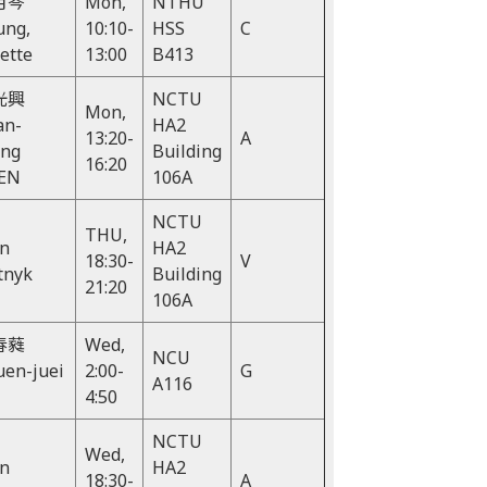
月岑
Mon,
NTHU
ung,
10:10-
HSS
C
iette
13:00
B413
光興
NCTU
Mon,
an-
HA2
13:20-
A
ing
Building
16:20
EN
106A
NCTU
THU,
hn
HA2
18:30-
V
tnyk
Building
21:20
106A
春蕤
Wed,
NCU
en-juei
2:00-
G
A116
4:50
NCTU
Wed,
hn
HA2
18:30-
A