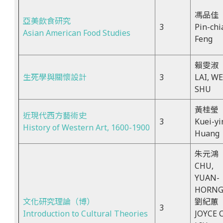
馮品佳
亞美飲食研究
3
Pin-chi
Asian American Food Studies
Feng
賴雯淑
生死學與關懷設計
3
LAI, W
SHU
黃桂瑩
近現代西方藝術史
3
Kuei-yi
History of Western Art, 1600-1900
Huang
朱元鴻
CHU,
YUAN-
HORN
文化研究理論（博）
劉紀蕙
3
Introduction to Cultural Theories
JOYCE C