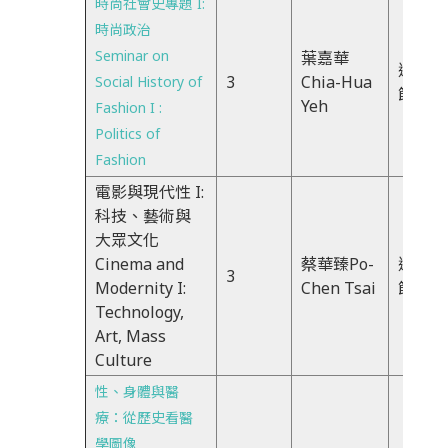
時尚社會史專題 I:
時尚政治
Seminar on
葉嘉華
週三、
3
Chia-Hua
Social History of
節
Yeh
Fashion I :
Politics of
Fashion
電影與現代性 I:
科技、藝術與
大眾文化
Cinema and
蔡華臻Po-
週五、
3
Modernity I:
Chen Tsai
節
Technology,
Art, Mass
Culture
性、身體與醫
療：從歷史看醫
學圖像