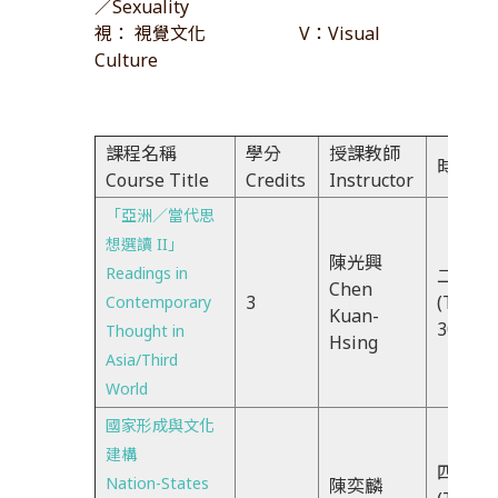
／Sexuality
視： 視覺文化 V：Visual
Culture
課程名稱
學分
授課教師
時間Ti
Course Title
Credits
Instructor
「亞洲／當代思
想選讀 II」
陳光興
Readings in
二EFG
Chen
3
(Tue) 
Contemporary
Kuan-
30-16
Thought in
Hsing
Asia/Third
World
國家形成與文化
建構
四IJK
Nation-States
陳奕麟