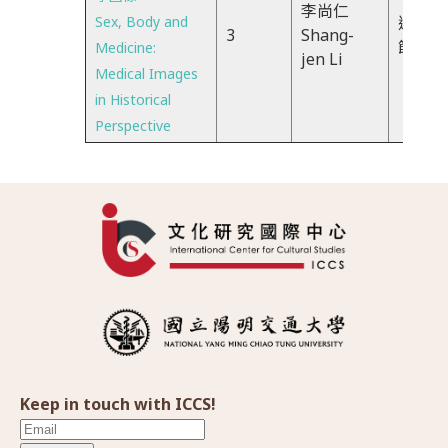
李尚仁
Sex, Body and
週二、
3
Shang-
節
Medicine:
jen Li
Medical Images
in Historical
Perspective
Keep in touch with ICCS!