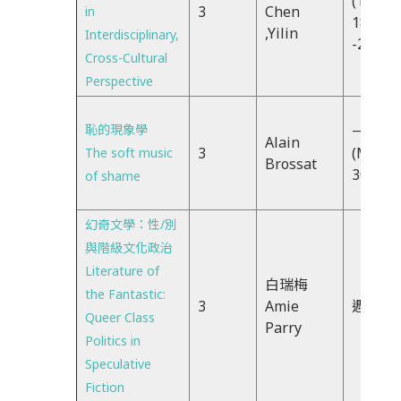
(THU)
3
Chen
in
18:30
,Yilin
Interdisciplinary,
-21:20
Cross-Cultural
Perspective
恥的現象學
一EFG
Alain
3
(Mon)
The soft music
Brossat
30-16
of shame
幻奇文學：性/別
與階級文化政治
Literature of
白瑞梅
the Fantastic:
3
Amie
週二23
Queer Class
Parry
Politics in
Speculative
Fiction