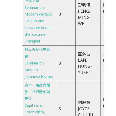
上海文學
彭明偉
四CDX
Seminar on
PENG,
(THU)
3
Modern Writers:
MING-
10:10-
Shi Tuo and
WEI
13:10
literature during
the wartime
Shanghai
日本近現代史專
藍弘岳
二CDX
題
LAN,
(TUE)
3
Seminar on
HUNG-
10:10-
Modern
YUEH
13:10
Japanese History
資本、殖民與種
族：世界體系與
東亞
四EFG
劉紀蕙
Capitalism,
(THU)
3
JOYCE
13:30-
Colonialism,
C.H. LIU