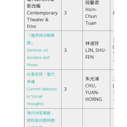
段馨君
影改編
Hsin-
Contemporary
3
週二5
Chun
Theater &
Tuan
Film
「邊界與流動專
三IJK
題」
林淑芬
(WED)
3
LIN, SHU-
Seminar on
18:30
FEN
Borders and
-21:20
Flows
社會思想：當代
朱元鴻
二IJK
爭議
CHU,
(TUE).
3
Current debates
YUAN-
18:30
in Social
HORNG
-21:20
thoughts
現代作家專題：
師陀與抗戰時期