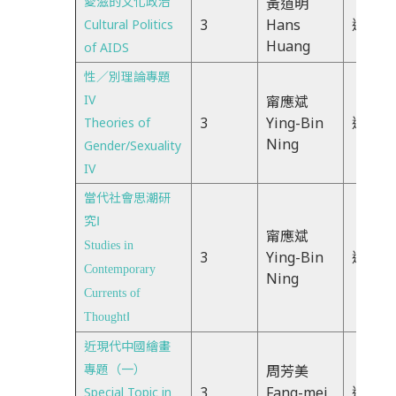
愛滋的文化政治
黃道明
3
Hans
週二67
Cultural Politics
Huang
of AIDS
性／別理論專題
IV
甯應斌
3
Ying-Bin
週二67
Theories of
Ning
Gender/Sexuality
IV
當代社會思潮研
究
Ⅰ
甯應斌
Studies in
3
Ying-Bin
週四67
Contemporary
Ning
Currents of
Thought
Ⅰ
近現代中國繪畫
專題（一）
周芳美
3
Fang-mei
週四23
Special Topic in