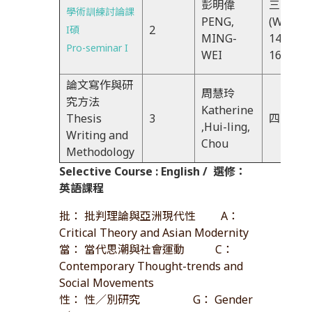
彭明偉
三FG
學術訓練討論課
PENG,
(Wed)
2
I碩
MING-
14:30-
Pro-seminar I
WEI
16:20
論文寫作與研
周慧玲
究方法
Katherine
Thesis
3
四234
,Hui-ling,
Writing and
Chou
Methodology
Selective Course : English /
選修：
英語課程
批： 批判理論與亞洲現代性 A：
Critical Theory and Asian Modernity
當： 當代思潮與社會運動 C：
Contemporary Thought-trends and
Social Movements
性： 性／別研究 G： Gender