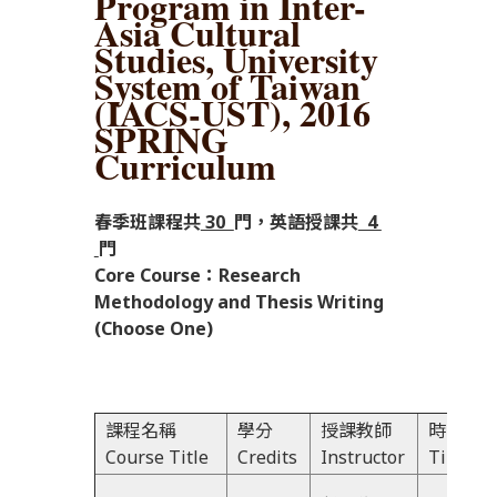
Program in Inter-
Asia Cultural
Studies, University
System of Taiwan
(IACS-UST), 2016
SPRING
Curriculum
春季班課程共
30
門，英語授課共
4
門
Core Course：Research
Methodology and Thesis Writing
(Choose One)
課程名稱
學分
授課教師
時間
Course Title
Credits
Instructor
Time