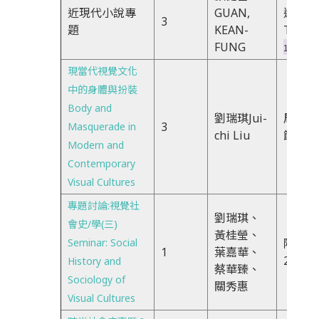
近現代小說專
GUAN,
週四
3
題
KEAN-
Thurs
FUNG
14:20- 1
現當代視覺文化
中的身體與扮裝
Body and
劉瑞琪Jui-
周一、
3
Masquerade in
chi Liu
節
Modern and
Contemporary
Visual Cultures
專題討論:視覺社
劉瑞琪、
會史/學(三)
黃桂瑩、
Seminar: Social
隔週五
1
葉嘉華、
23節
History and
蔡華臻、
Sociology of
關秀惠
Visual Cultures