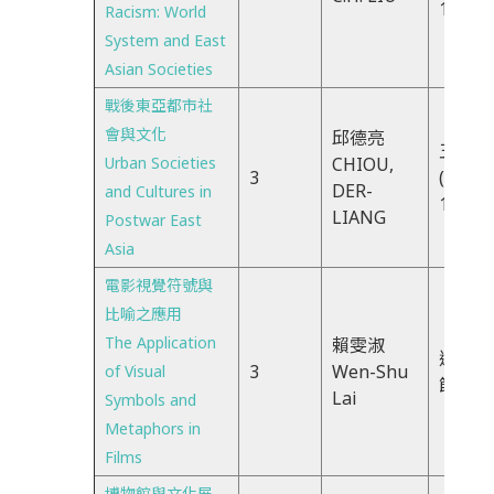
16:20
Racism: World
System and East
Asian Societies
戰後東亞都市社
會與文化
邱德亮
五CDX
Urban Societies
CHIOU,
3
(FRI)1
DER-
and Cultures in
13:10
LIANG
Postwar East
Asia
電影視覺符號與
比喻之應用
The Application
賴雯淑
週四、
3
Wen-Shu
of Visual
節
Lai
Symbols and
Metaphors in
Films
博物館與文化展