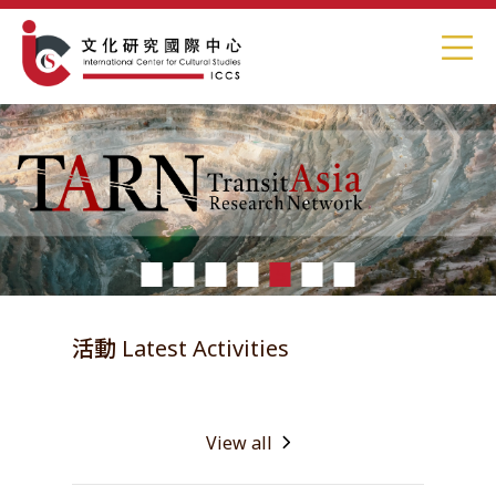
1
2
3
4
5
6
7
活動 Latest Activities
View all