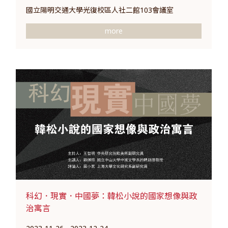
國立陽明交通大學光復校區人社二館103會議室
more
科幻．現實．中國夢：韓松小說的國家想像與政
治寓言