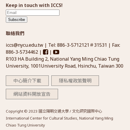
Keep in touch with ICCS!
Subscribe
聯絡我們
iccs@nycu.edu.tw
| Tel: 886-3-5712121＃31531 | Fax:
886-3-5734462 |
|
R103 HA Building 2, National Yang Ming Chiao Tung
University, 1001University Road, Hsinchu, Taiwan 300
中心簡介下載
隱私權政策聲明
網站資料開放宣告
Copyright © 2023 國立陽明交通大學 / 文化研究國際中心
International Center for Cultural Studies, National Yang Ming
Chiao Tung University