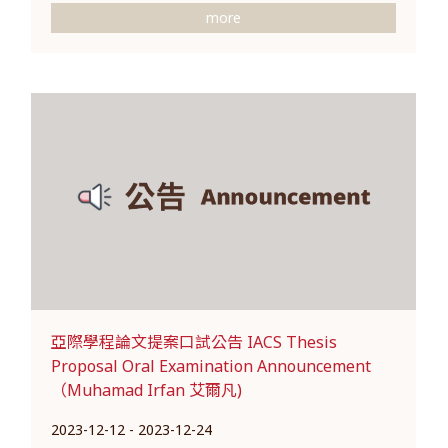
more
亞際學程論文提案口試公告 IACS Thesis
Proposal Oral Examination Announcement
（Muhamad Irfan 艾爾凡)
2023-12-12 - 2023-12-24