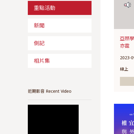
重點活動
新聞
亞際
側記
亦霆
2023-0
相片集
線上
近期影音 Recent Video