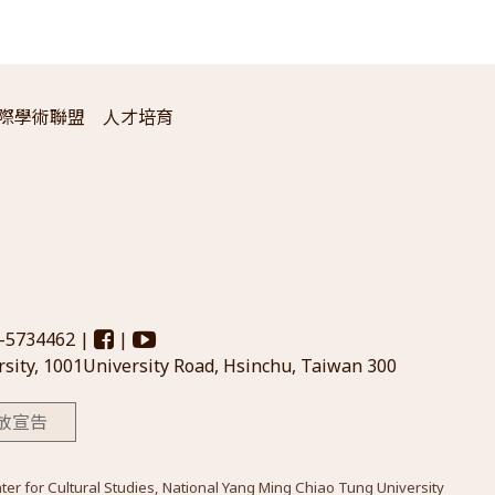
際學術聯盟
人才培育
3-5734462 |
|
sity, 1001University Road, Hsinchu, Taiwan 300
放宣告
Cultural Studies, National Yang Ming Chiao Tung University