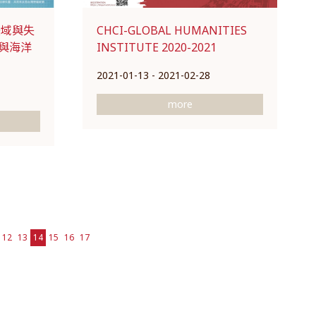
CHCI-GLOBAL HUMANITIES
法域與失
INSTITUTE 2020-2021
與海洋
2021-01-13 - 2021-02-28
more
12
13
14
15
16
17