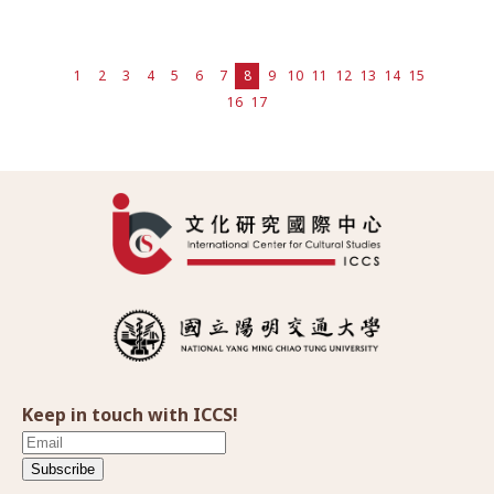
1
2
3
4
5
6
7
8
9
10
11
12
13
14
15
16
17
Keep in touch with ICCS!
Subscribe