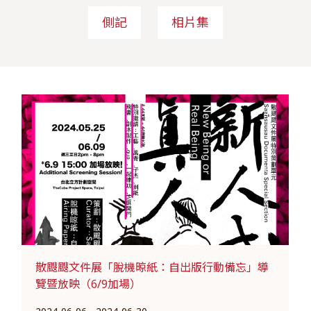
側記
相片集
散颼颼文件展「脫機晾紙：自出版行動備忘」導
覽暨放映（6/9加場）