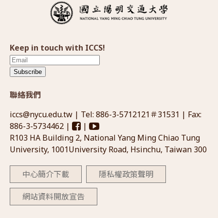
Keep in touch with ICCS!
Subscribe
聯絡我們
iccs@nycu.edu.tw
| Tel: 886-3-5712121＃31531 | Fax:
886-3-5734462 |
|
R103 HA Building 2, National Yang Ming Chiao Tung
University, 1001University Road, Hsinchu, Taiwan 300
中心簡介下載
隱私權政策聲明
網站資料開放宣告