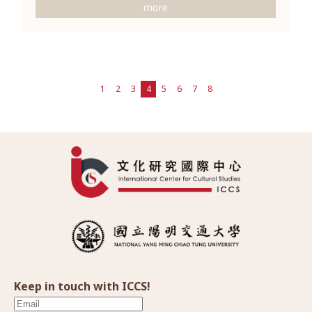
more
1
2
3
4
5
6
7
8
Keep in touch with ICCS!