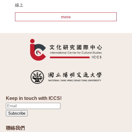
線上
more
Keep in touch with ICCS!
Subscribe
聯絡我們