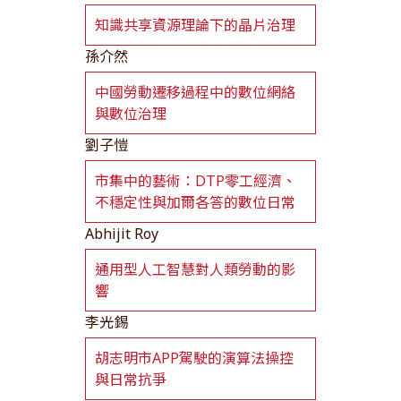
知識共享資源理論下的晶片治理
孫介然
中國勞動遷移過程中的數位網絡
與數位治理
劉子愷
市集中的藝術：DTP零工經濟、
不穩定性與加爾各答的數位日常
Abhijit Roy
通用型人工智慧對人類勞動的影
響
李光錫
胡志明市APP駕駛的演算法操控
與日常抗爭