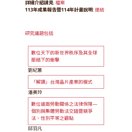
詳細介紹請見
:
檔案
113年成果報告暨114年計畫說明
:
連結
研究議題包括
數位天下的新世界秩序及其全球
脈絡下的衝擊
劉紀蕙
「解讀」台灣晶片產業的模式
潘美玲
數位遠距勞動關係之法律保障—
個別與集體勞動法交錯暨競爭
法、性別平等之觀點
邱羽凡