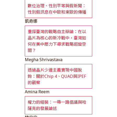
數位治理、性別平等與假新聞：
性別假訊息在中歐和東歐的傳播
凱奇娜
重探臺灣的戰略自主辯論：在以
晶片為核心的新冷戰中，臺灣如
何在美中壓力下尋求戰略迴旋空
間？
Megha Shrivastava
透過晶片少邊主義實現中國脫
鉤：關於Chip 4、QUAD與IPEF
的觀察
Amina Reem
權力的組裝：一帶一路倡議與哈
薩克的發展論述