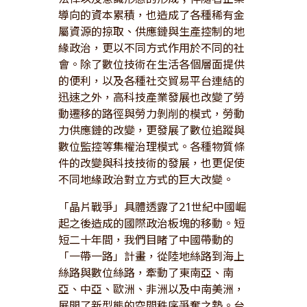
導向的資本累積，也造成了各種稀有金
屬資源的掠取、供應鏈與生產控制的地
緣政治，更以不同方式作用於不同的社
會。除了數位技術在生活各個層面提供
的便利，以及各種社交貿易平台連結的
迅速之外，高科技產業發展也改變了勞
動遷移的路徑與勞力剝削的模式，勞動
力供應鏈的改變，更發展了數位追蹤與
數位監控等集權治理模式。各種物質條
件的改變與科技技術的發展，也更促使
不同地緣政治對立方式的巨大改變。
「晶片戰爭」具體透露了21世紀中國崛
起之後造成的國際政治板塊的移動。短
短二十年間，我們目睹了中國帶動的
「一帶一路」計畫，從陸地絲路到海上
絲路與數位絲路，牽動了東南亞、南
亞、中亞、歐洲、非洲以及中南美洲，
展開了新型態的空間秩序爭奪之勢。台