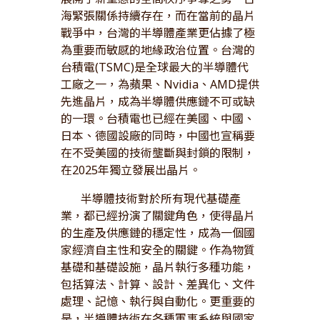
海緊張關係持續存在，而在當前的晶片
戰爭中，台灣的半導體產業更佔據了極
為重要而敏感的地緣政治位置。台灣的
台積電(TSMC)是全球最大的半導體代
工廠之一，為蘋果、Nvidia、AMD提供
先進晶片，成為半導體供應鏈不可或缺
的一環。台積電也已經在美國、中國、
日本、德國設廠的同時，中國也宣稱要
在不受美國的技術壟斷與封鎖的限制，
在2025年獨立發展出晶片。
半導體技術對於所有現代基礎產
業，都已經扮演了關鍵角色，使得晶片
的生產及供應鏈的穩定性，成為一個國
家經濟自主性和安全的關鍵。作為物質
基礎和基礎設施，晶片執行多種功能，
包括算法、計算、設計、差異化、文件
處理、記憶、執行與自動化。更重要的
是，半導體技術在各種軍事系統與國家