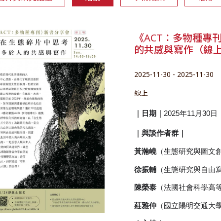
《ACT：多物種專
的共感與寫作（線
2025-11-30 - 2025-11-30
線上
｜日期｜
2025年11月30日（
｜與談作者群｜
黃瀚嶢
（生態研究與圖文創
徐振輔
（生態研究與自由寫
陳榮泰
（法國社會科學高
莊雅仲
（國立陽明交通大