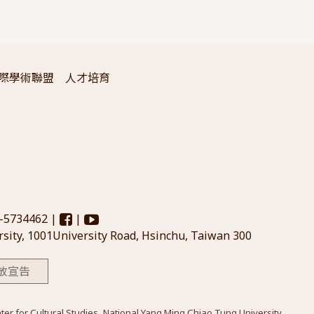
際學術聯盟
人才培育
3-5734462 |
|
sity, 1001University Road, Hsinchu, Taiwan 300
放宣告
Cultural Studies, National Yang Ming Chiao Tung University