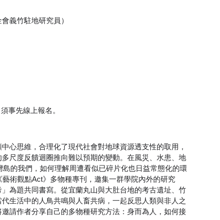
金會義竹駐地研究員）
，須事先線上報名。
類中心思維，合理化了現代社會對地球資源透支性的取用，
的多尺度反饋迴圈推向難以預期的變動。在風災、水患、地
台灣島的我們，如何理解周遭看似已碎片化也日益常態化的環
《藝術觀點Act》多物種專刊，邀集一群學院內外的研究
考」為題共同書寫。從宜蘭丸山與大肚台地的考古遺址、竹
當代生活中的人鳥共鳴與人畜共病，一起反思人類與非人之
將邀請作者分享自己的多物種研究方法：身而為人，如何接