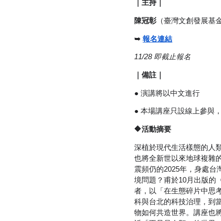
｜主持｜
陳冠彰
（臺灣文創發展基
➥ 
報名連結
11/28 即截止報名
｜備註｜
● 演講將以中文進行
● 本場講座只設線上參與
🔶活動摘要
深植於現代生活樣態的人
也將全新世以來地球複雜
震頻仍的2025年，身處
境問題？甫於10月出版的
者，以「在生態碎片中思
科與台北的科技治理，到
物如何共造世界。講座也