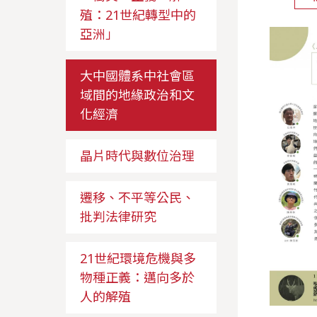
殖：21世紀轉型中的
亞洲」
大中國體系中社會區
域間的地緣政治和文
化經濟
晶片時代與數位治理
遷移、不平等公民、
批判法律研究
21世紀環境危機與多
物種正義：邁向多於
人的解殖