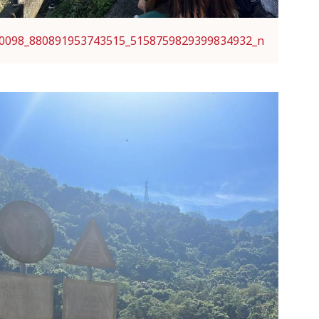
0098_880891953743515_5158759829399834932_n