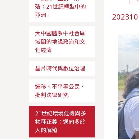
殖：21世紀轉型中的
亞洲」
2023
大中國體系中社會區
域間的地緣政治和文
化經濟
晶片時代與數位治理
遷移、不平等公民、
批判法律研究
21世紀環境危機與多
物種正義：邁向多於
人的解殖