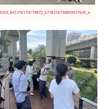
8359_841316174119872_5718316730859937635_n