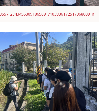
8557_2343456309186509_7103836172517368009_n