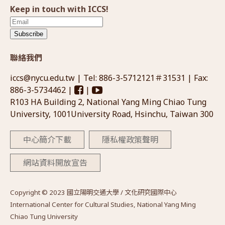
Keep in touch with ICCS!
Subscribe
聯絡我們
iccs@nycu.edu.tw
| Tel: 886-3-5712121＃31531 | Fax:
886-3-5734462 |
|
R103 HA Building 2, National Yang Ming Chiao Tung
University, 1001University Road, Hsinchu, Taiwan 300
中心簡介下載
隱私權政策聲明
網站資料開放宣告
Copyright © 2023 國立陽明交通大學 / 文化研究國際中心
International Center for Cultural Studies, National Yang Ming
Chiao Tung University