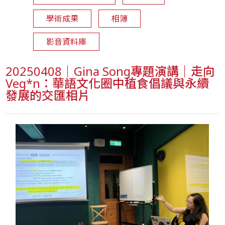
學術成果
相簿
影音資料庫
20250408｜Gina Song專題演講｜走向
Veg*n：華語文化圈中植食倡議與永續
發展的交匯相片