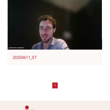
20250611_07
1