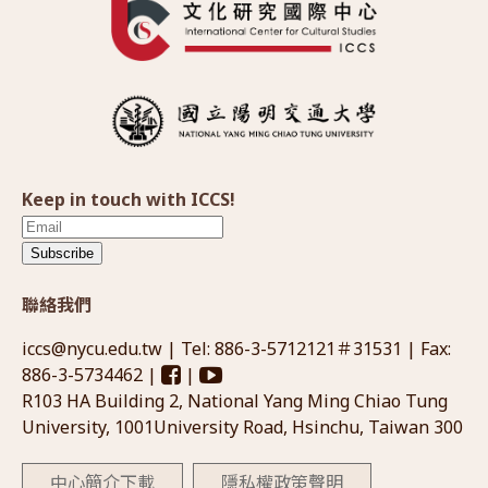
Keep in touch with ICCS!
Subscribe
聯絡我們
iccs@nycu.edu.tw
| Tel: 886-3-5712121＃31531 | Fax:
886-3-5734462 |
|
R103 HA Building 2, National Yang Ming Chiao Tung
University, 1001University Road, Hsinchu, Taiwan 300
中心簡介下載
隱私權政策聲明