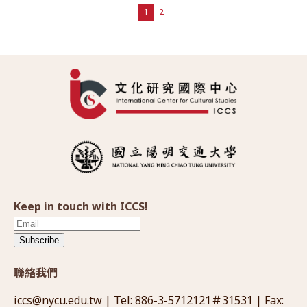
1
2
Keep in touch with ICCS!
Subscribe
聯絡我們
iccs@nycu.edu.tw
| Tel: 886-3-5712121＃31531 | Fax: