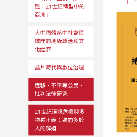
殖：21世紀轉型中的
亞洲」
大中國體系中社會區
域間的地緣政治和文
化經濟
晶片時代與數位治理
遷移、不平等公民、
批判法律研究
21世紀環境危機與多
物種正義：邁向多於
人的解殖