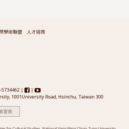
際學術聯盟
人才培育
3-5734462 |
|
sity, 1001University Road, Hsinchu, Taiwan 300
放宣告
Cultural Studies, National Yang Ming Chiao Tung University