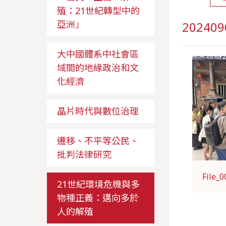
殖：21世紀轉型中的
亞洲」
2024
大中國體系中社會區
域間的地緣政治和文
化經濟
晶片時代與數位治理
遷移、不平等公民、
批判法律研究
File_0
21世紀環境危機與多
物種正義：邁向多於
人的解殖