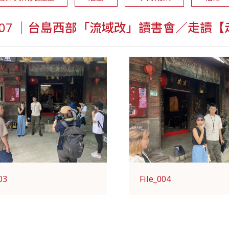
0907 ｜台島西部「流域改」讀書會／走讀
03
File_004