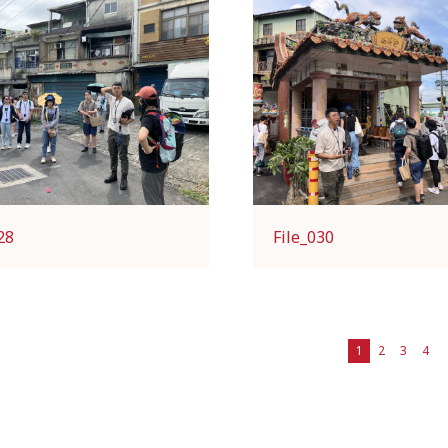
28
File_030
1
2
3
4