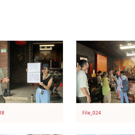
18
File_024