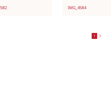
4582
IMG_4584
1
2