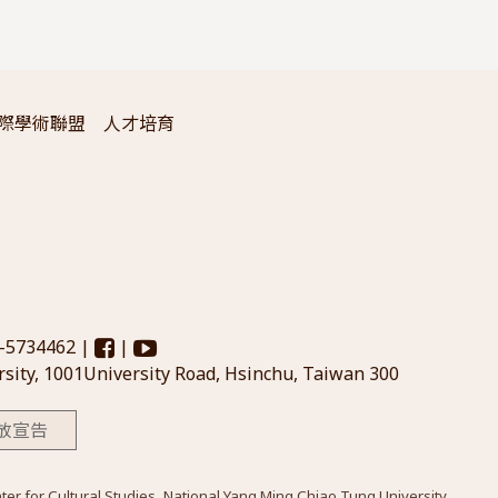
際學術聯盟
人才培育
3-5734462 |
|
sity, 1001University Road, Hsinchu, Taiwan 300
放宣告
Cultural Studies, National Yang Ming Chiao Tung University