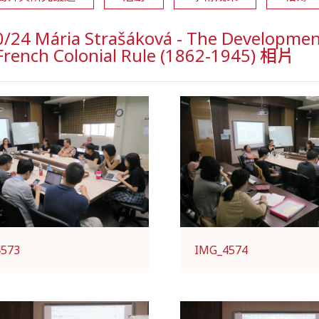
/24 Mária Strašáková - The Developmen
French Colonial Rule (1862-1945) 相片
4573
IMG_4574