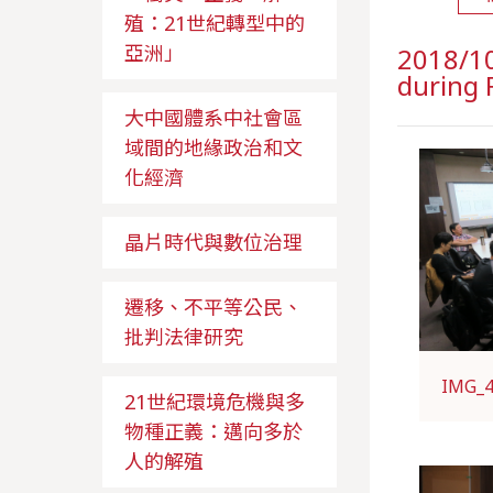
殖：21世紀轉型中的
亞洲」
2018/10
during 
大中國體系中社會區
域間的地緣政治和文
化經濟
晶片時代與數位治理
遷移、不平等公民、
批判法律研究
IMG_
21世紀環境危機與多
物種正義：邁向多於
人的解殖