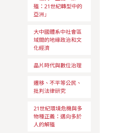
殖：21世紀轉型中的
亞洲」
大中國體系中社會區
域間的地緣政治和文
化經濟
晶片時代與數位治理
遷移、不平等公民、
批判法律研究
21世紀環境危機與多
物種正義：邁向多於
人的解殖