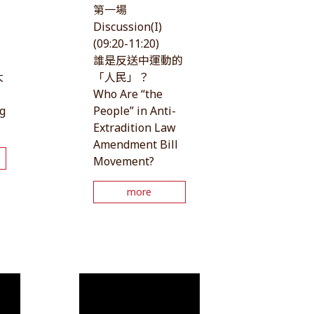
第一場
月
Discussion(I)
(09:20-11:20)
5
誰是反送中運動的
大
「人民」？
Who Are “the
g
People” in Anti-
Extradition Law
Amendment Bill
Movement?
more