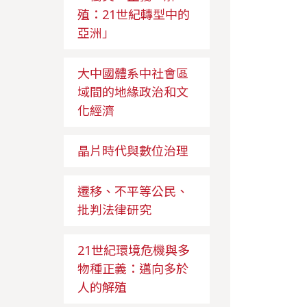
殖：21世紀轉型中的
亞洲」
大中國體系中社會區
域間的地緣政治和文
化經濟
晶片時代與數位治理
遷移、不平等公民、
批判法律研究
21世紀環境危機與多
物種正義：邁向多於
人的解殖