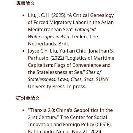
專書論文
Liu, J. C. H. (2025). “A Critical Genealogy
of Forced Migratory Labor in the Asian
Mediterranean Sea“.
Entangled
Waterscapes in Asia.
Leiden, The
Netherlands: Brill.
Joyce C.H. Liu, Yu-Fan Chiu, Jonathan S.
Parhusip. (2022) “Logistics of Maritime
Capitalism: Flags of Convenience and
the Statelessness at Sea.”
Sites of
Statelessness: Laws, Cities, Seas.
SUNY
University Press. In press.
研討會論文
“Tianxia 2.0: China’s Geopolitics in the
21st Century.” The Center for Social
Innovation and Foreign Policy (CESIF),
Kathmandu, Nepal. Nov. 21, 2024.