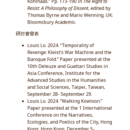
Kohlhaas.” Pp. 173-190 in
The Right to
Resist: A Philosophy of Dissent
, edited by
Thomas Byrne and Mario Wenning. UK:
Bloomsbury Academic.
研討會發表
Louis Lo. 2024. “Temporality of
Revenge: Kleist’s War Machine and the
Baroque Fold.” Paper presented at the
10th Deleuze and Guattari Studies in
Asia Conference, Institute for the
Advanced Studies in the Humanities
and Social Sciences, Taipei, Taiwan,
September 28- September 29.
Louis Lo. 2024. “Walking Kowloon.”
Paper presented at the 1 International
Conference on the Narratives,
Ecologies, and Poetics of the City, Hong
Kong, Hong Kong, December 5-