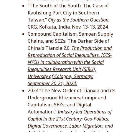
“The South of the South: The Case of
Kaohsiung Port City in Southern
Taiwan.”
City as the Southern Question.
CRG, Kolkata, India. Nov. 13-13, 2024.
Compound Capitalism, Samoan Supply
Chains, and SEZs: The Darker Side of
China's Tianxia 2.0.
The Production and
Reproduction of Social Inequalities. ICCS-
NYCU in collaboration with the Social
Inequalities Research Unit (SIRU),
University of Cologne, Germany.
September 20-21, 2024.
2024 “The New Order of Tianxia and its
Underground Rhizomes: Compound
Capitalism, SEZs, and Digital
Automation,”
Industry-led Operations of
Capital in the 21st Century: Geo-Politics,
Digital Governance, Labor Migration, and