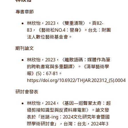
專書章節
林欣怡，2023，〈雙重湧現〉。頁82-
83，《藝術松NO.4：替身》。台北：財團
法人數位藝術基金會。
期刊論文
林欣怡，2023，〈離散語碼：媒體作為筆
的跨軌書寫與多重翻譯〉。《清華藝術學
報》(5)：67-81。
https://doi.org/10.6922/THJAR.202312_(5).0004
研討會發表
林欣怡，2024，〈基因—迴聲蒙太奇：超
級剪接知識型與反資料庫電影〉。論文發
表於「迷謎-ing：2024文化研究年會暨國
際學術研討會」，台灣：台北，2024年3