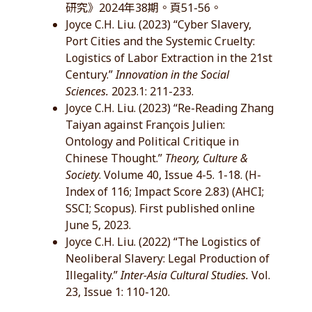
研究》2024年38期。頁51-56。
Joyce C.H. Liu. (2023) “Cyber Slavery,
Port Cities and the Systemic Cruelty:
Logistics of Labor Extraction in the 21st
Century.”
Innovation in the Social
Sciences.
2023.1: 211-233.
Joyce C.H. Liu. (2023) “Re-Reading Zhang
Taiyan against François Julien:
Ontology and Political Critique in
Chinese Thought.”
Theory, Culture &
Society
. Volume 40, Issue 4-5. 1-18. (H-
Index of 116; Impact Score 2.83) (AHCI;
SSCI; Scopus). First published online
June 5, 2023.
Joyce C.H. Liu. (2022) “The Logistics of
Neoliberal Slavery: Legal Production of
Illegality.”
Inter-Asia Cultural Studies.
Vol.
23, Issue 1: 110-120.