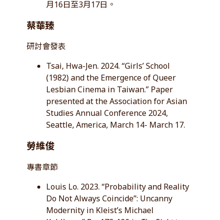
月16日至3月17日。
蔡華臻
研討會發表
Tsai, Hwa-Jen. 2024. “Girls’ School
(1982) and the Emergence of Queer
Lesbian Cinema in Taiwan.” Paper
presented at the Association for Asian
Studies Annual Conference 2024,
Seattle, America, March 14- March 17.
勞維俊
專書章節
Louis Lo. 2023. “Probability and Reality
Do Not Always Coincide”: Uncanny
Modernity in Kleist’s Michael