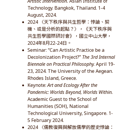
Artistic Intervention.
Asian Institute of
Technology. Bangkok, Thailand. 1-4
August, 2024.
2024 〈天下秩序與共生哲學：悖論、契
機、或是分析的起點？〉，《天下秩序與
共生哲學國際研討會》，國立中山大學，
2024年8月22-24日。
Seminar: “Can Artistic Practice be a
Decolonization Project?”
The 3rd Internal
Biennale on Practical Philosophy.
April 19-
23, 2024. The University of the Aegean.
Rhodes Island, Greece.
Keynote:
Art and Ecology After the
Pandemic: Worlds Beyond, Worlds Within.
Academic Guest to the School of
Humanities (SOH), National
Technological University, Singapore. 1-
5 February 2024.
2024 〈儒教復興與解放儒學的歷史悖論：