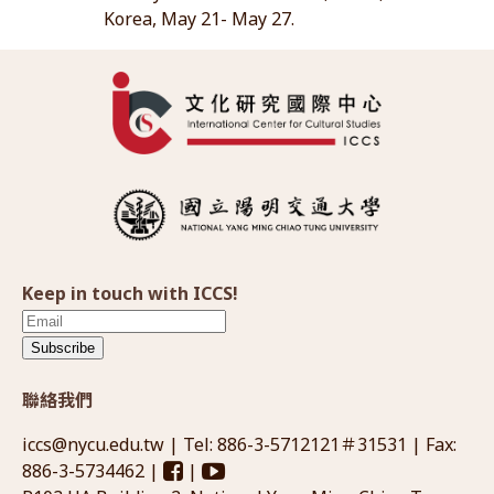
Korea, May 21- May 27.
Keep in touch with ICCS!
Subscribe
聯絡我們
iccs@nycu.edu.tw
| Tel: 886-3-5712121＃31531 | Fax:
886-3-5734462 |
|