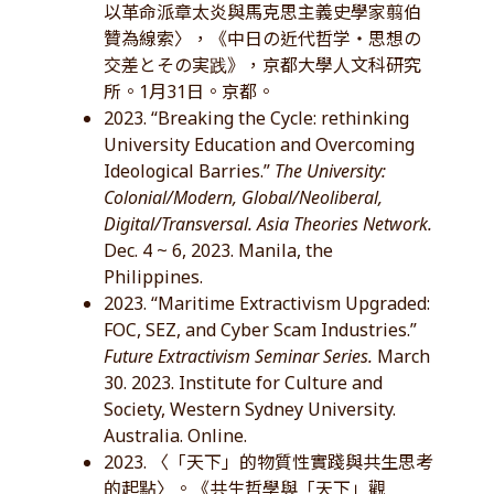
以革命派章太炎與馬克思主義史學家翦伯
贊為線索〉，《中日の近代哲学・思想の
交差とその実践》，京都大學人文科研究
所。1月31日。京都。
2023. “Breaking the Cycle: rethinking
University Education and Overcoming
Ideological Barries.”
The University:
Colonial/Modern, Global/Neoliberal,
Digital/Transversal. Asia Theories Network.
Dec. 4 ~ 6, 2023. Manila, the
Philippines.
2023. “Maritime Extractivism Upgraded:
FOC, SEZ, and Cyber Scam Industries.”
Future Extractivism Seminar Series.
March
30. 2023. Institute for Culture and
Society, Western Sydney University.
Australia. Online.
2023. 〈「天下」的物質性實踐與共生思考
的起點〉。《共生哲學與「天下」觀